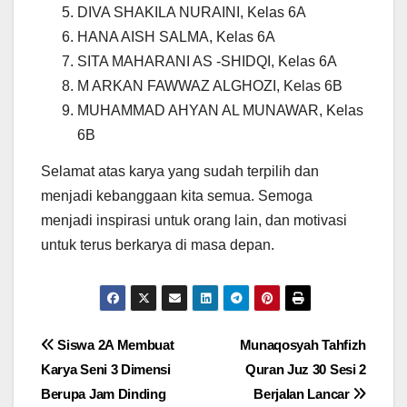
DIVA SHAKILA NURAINI, Kelas 6A
HANA AISH SALMA, Kelas 6A
SITA MAHARANI AS -SHIDQI, Kelas 6A
M ARKAN FAWWAZ ALGHOZI, Kelas 6B
MUHAMMAD AHYAN AL MUNAWAR, Kelas
6B
Selamat atas karya yang sudah terpilih dan
menjadi kebanggaan kita semua. Semoga
menjadi inspirasi untuk orang lain, dan motivasi
untuk terus berkarya di masa depan.
Navigasi
Siswa 2A Membuat
Munaqosyah Tahfizh
Karya Seni 3 Dimensi
Quran Juz 30 Sesi 2
pos
Berupa Jam Dinding
Berjalan Lancar