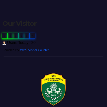
Our Visitor
0
0
5
6
9
7
Users Today : 20
Powered By
WPS Visitor Counter