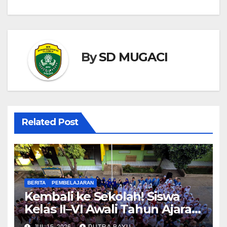
By
SD MUGACI
Related Post
BERITA
PEMBELAJARAN
Kembali ke Sekolah! Siswa
Kelas II–VI Awali Tahun Ajaran
Baru
JUL 15, 2026
PUTRA BAYU