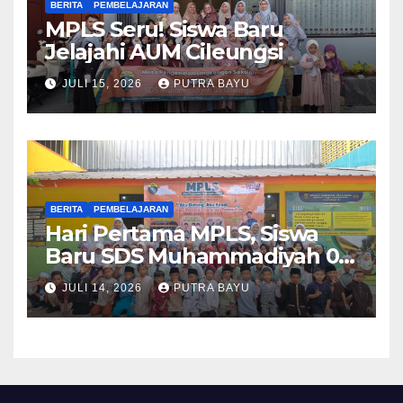
BERITA
PEMBELAJARAN
MPLS Seru! Siswa Baru
Jelajahi AUM Cileungsi
JULI 15, 2026
PUTRA BAYU
BERITA
PEMBELAJARAN
Hari Pertama MPLS, Siswa
Baru SDS Muhammadiyah 03
Cileungsi Antusias Ikuti
JULI 14, 2026
PUTRA BAYU
Berbagai Kegiatan
Pengenalan Sekolah