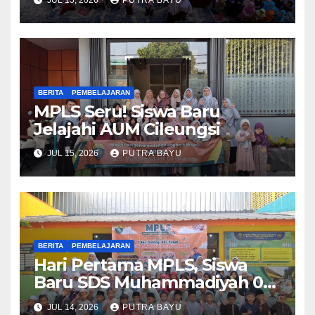
BERITA
PEMBELAJARAN
MPLS Seru! Siswa Baru
Jelajahi AUM Cileungsi
JUL 15, 2026
PUTRA BAYU
BERITA
PEMBELAJARAN
Hari Pertama MPLS, Siswa
Baru SDS Muhammadiyah 03
Cileungsi Antusias Ikuti
JUL 14, 2026
PUTRA BAYU