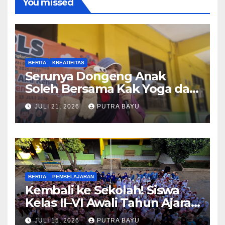
You missed
BERITA
KREATIFITAS
Serunya Dongeng Anak
Soleh Bersama Kak Yoga dan
Piko
JULI 21, 2026
PUTRA BAYU
BERITA
PEMBELAJARAN
Kembali ke Sekolah! Siswa
Kelas II–VI Awali Tahun Ajaran
Baru
JULI 15, 2026
PUTRA BAYU