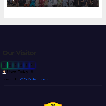
Berbagai Kegiatan
Pengenalan Sekolah
Our Visitor
0
0
5
6
8
5
Users Today : 8
Powered By
WPS Visitor Counter