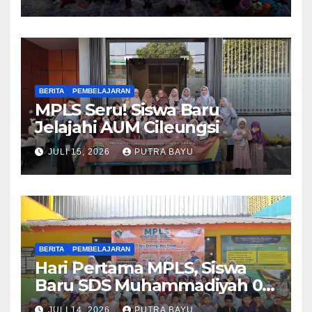
BERITA
PEMBELAJARAN
MPLS Seru! Siswa Baru
Jelajahi AUM Cileungsi
JULI 15, 2026
PUTRA BAYU
BERITA
PEMBELAJARAN
Hari Pertama MPLS, Siswa
Baru SDS Muhammadiyah 03
Cileungsi Antusias Ikuti
JULI 14, 2026
PUTRA BAYU