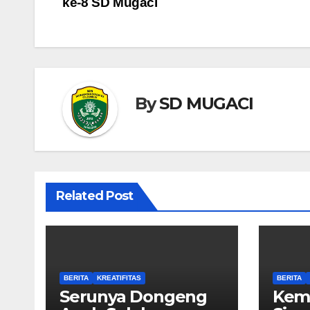
ke-8 SD Mugaci
pos
By
SD MUGACI
Related Post
BERITA
KREATIFITAS
BERITA
Serunya Dongeng
Kemb