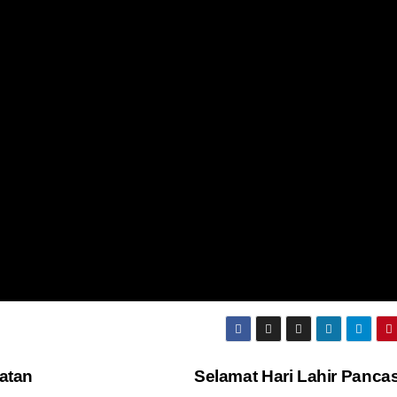
atan
Selamat Hari Lahir Panca