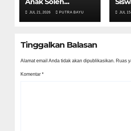
Anak Soleh
Sisw
Bersama Kak Yoga
Awal
JUL 21, 2026
PUTRA BAYU
JUL 15
dan Piko
Bar
Tinggalkan Balasan
Alamat email Anda tidak akan dipublikasikan.
Ruas y
Komentar
*