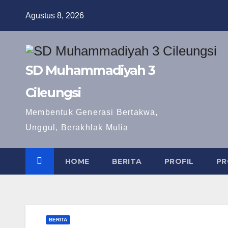
Skip
Agustus 8, 2026
to
content
SD Muhammadiyah 3
Cileungsi
Membentuk Generasi Bertakwa,
Unggul, Berakhlak Mulia
HOME
BERITA
PROFIL
PR
BERITA