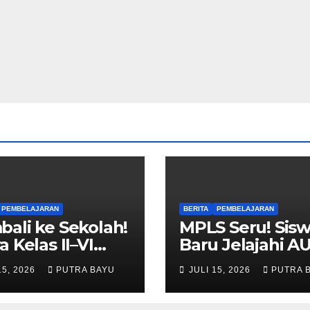
PEMBELAJARAN
BERITA
PEMBELAJARAN
ali ke Sekolah!
MPLS Seru! Sis
a Kelas II–VI
Baru Jelajahi A
i Tahun Ajaran
Cileungsi
15, 2026
PUTRA BAYU
JULI 15, 2026
PUTRA 
u