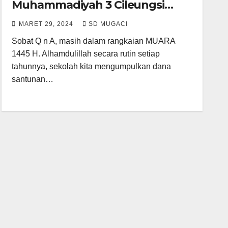
Muhammadiyah 3 Cileungsi
Salurkan 65 Paket Santunan
MARET 29, 2024
SD MUGACI
Sobat Q n A, masih dalam rangkaian MUARA
1445 H. Alhamdulillah secara rutin setiap
tahunnya, sekolah kita mengumpulkan dana
santunan…