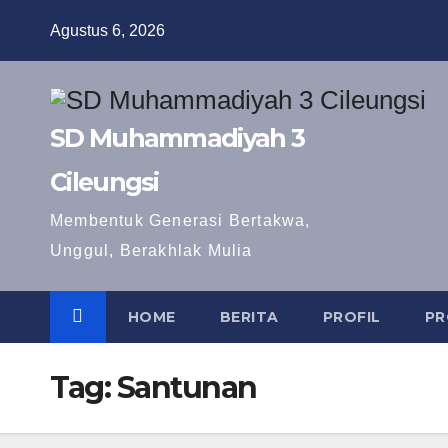
Skip
Agustus 6, 2026
to
content
SD Muhammadiyah 3
Cileungsi
Membentuk Generasi Bertakwa,
Unggul, Berakhlak Mulia
HOME
BERITA
PROFIL
PR
Tag:
Santunan