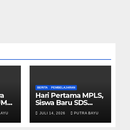
BERITA
PEMBELAJARAN
wa
Hari Pertama MPLS,
UM
Siswa Baru SDS
Muhammadiyah 03
BAYU
JULI 14, 2026
PUTRA BAYU
Cileungsi Antusias
Ikuti Berbagai