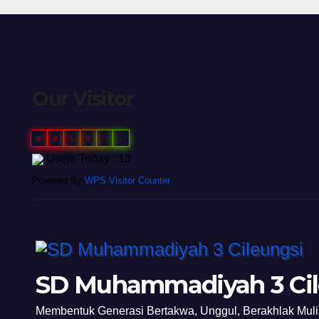
Our Visitor
0
0
5
6
7
1
Users Today : 13
Powered By
WPS Visitor Counter
SD Muhammadiyah 3 Cil
Membentuk Generasi Bertakwa, Unggul, Berakhlak Mul