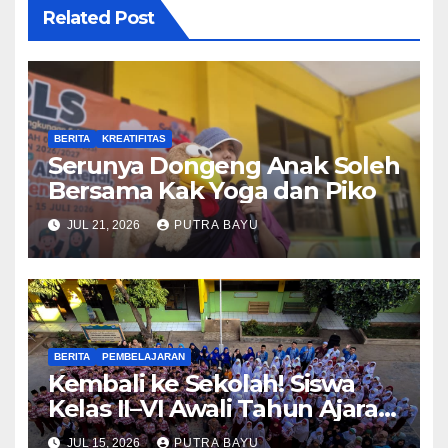
Related Post
BERITA
KREATIFITAS
Serunya Dongeng Anak Soleh
Bersama Kak Yoga dan Piko
JUL 21, 2026
PUTRA BAYU
BERITA
PEMBELAJARAN
Kembali ke Sekolah! Siswa
Kelas II–VI Awali Tahun Ajaran
Baru
JUL 15, 2026
PUTRA BAYU