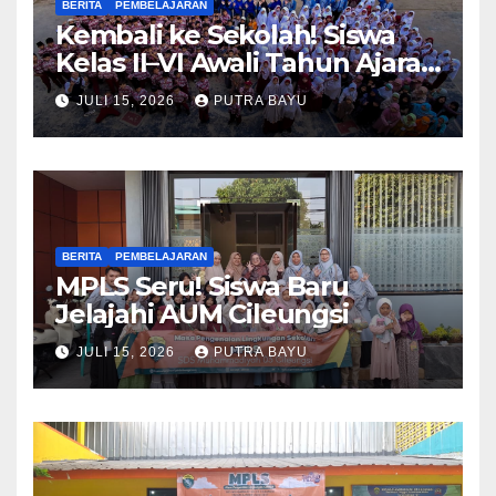
BERITA
PEMBELAJARAN
Kembali ke Sekolah! Siswa
Kelas II–VI Awali Tahun Ajaran
Baru
JULI 15, 2026
PUTRA BAYU
BERITA
PEMBELAJARAN
MPLS Seru! Siswa Baru
Jelajahi AUM Cileungsi
JULI 15, 2026
PUTRA BAYU