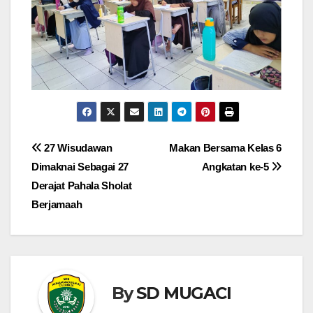
Navigasi
27 Wisudawan
Makan Bersama Kelas 6
Dimaknai Sebagai 27
Angkatan ke-5
pos
Derajat Pahala Sholat
Berjamaah
By
SD MUGACI