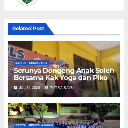
Related Post
BERITA
KREATIFITAS
Serunya Dongeng Anak Soleh
Bersama Kak Yoga dan Piko
JUL 21, 2026
PUTRA BAYU
BERITA
PEMBELAJARAN