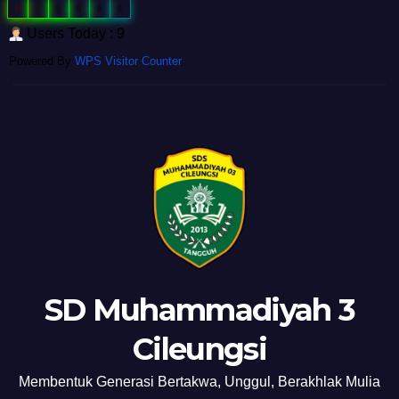
0
0
5
6
8
6
Users Today : 9
Powered By
WPS Visitor Counter
SD Muhammadiyah 3
Cileungsi
Membentuk Generasi Bertakwa, Unggul, Berakhlak Mulia