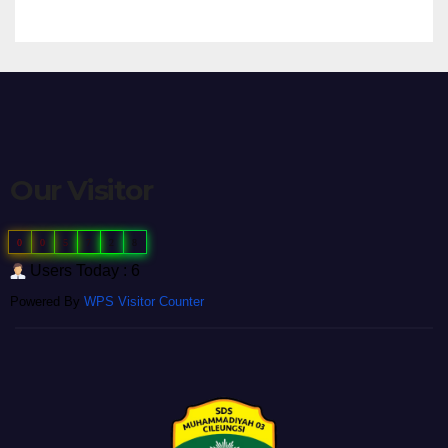
Pengenalan Sekolah
Our Visitor
0
0
5
7
2
8
Users Today : 6
Powered By
WPS Visitor Counter