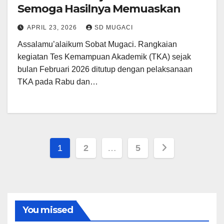
Semoga Hasilnya Memuaskan
APRIL 23, 2026
SD MUGACI
Assalamu’alaikum Sobat Mugaci. Rangkaian
kegiatan Tes Kemampuan Akademik (TKA) sejak
bulan Februari 2026 ditutup dengan pelaksanaan
TKA pada Rabu dan…
Paginasi
1
2
…
5
pos
You missed