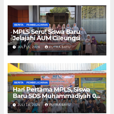
BERITA
PEMBELAJARAN
MPLS Seru! Siswa Baru
Jelajahi AUM Cileungsi
JULI 15, 2026
PUTRA BAYU
BERITA
PEMBELAJARAN
Hari Pertama MPLS, Siswa
Baru SDS Muhammadiyah 03
Cileungsi Antusias Ikuti
JULI 14, 2026
PUTRA BAYU
Berbagai Kegiatan