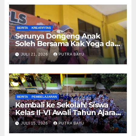
BERITA
KREATIFITAS
Serunya Dongeng Anak
Soleh Bersama Kak Yoga dan
Piko
JULI 21, 2026
PUTRA BAYU
BERITA
PEMBELAJARAN
Kembali ke Sekolah! Siswa
Kelas II–VI Awali Tahun Ajaran
Baru
JULI 15, 2026
PUTRA BAYU