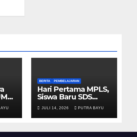
BERITA
PEMBELAJARAN
wa
Hari Pertama MPLS,
UM
Siswa Baru SDS
Muhammadiyah 03
BAYU
JULI 14, 2026
PUTRA BAYU
Cileungsi Antusias
Ikuti Berbagai
Kegiatan
Pengenalan