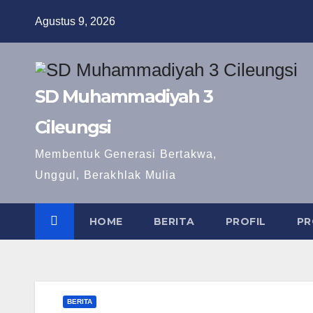
Skip
Agustus 9, 2026
to
content
SD Muhammadiyah 3
Cileungsi
Membentuk Generasi Bertakwa,
Unggul, Berakhlak Mulia
HOME
BERITA
PROFIL
PR
BERITA