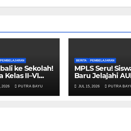
PEMBELAJARAN
BERITA
PEMBELAJARAN
ali ke Sekolah!
MPLS Seru! Sisw
a Kelas II–VI
Baru Jelajahi A
i Tahun Ajaran
Cileungsi
, 2026
PUTRA BAYU
JUL 15, 2026
PUTRA BAY
u