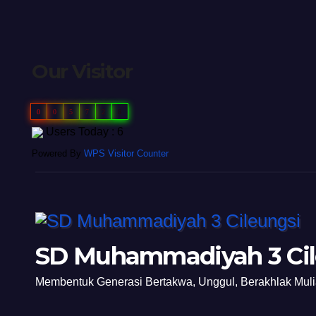
Our Visitor
0
0
5
7
2
8
Users Today : 6
Powered By
WPS Visitor Counter
SD Muhammadiyah 3 Cil
Membentuk Generasi Bertakwa, Unggul, Berakhlak Mul