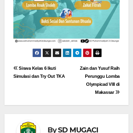
Navigasi
Siswa Kelas 6 Ikuti
Zain dan Yusuf Raih
Simulasi dan Try Out TKA
Perunggu Lomba
pos
Olympicad VIII di
Makassar
By
SD MUGACI