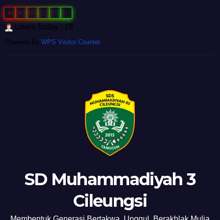
0
0
5
7
1
8
Users Today : 18
Powered By
WPS Visitor Counter
SD Muhammadiyah 3
Cileungsi
Membentuk Generasi Bertakwa, Unggul, Berakhlak Mulia