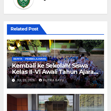
Related Post
BERITA
PEMBELAJARAN
Kembali ke Sekolah! Siswa
Kelas II–VI Awali Tahun Ajaran
Baru
JUL 15, 2026
PUTRA BAYU