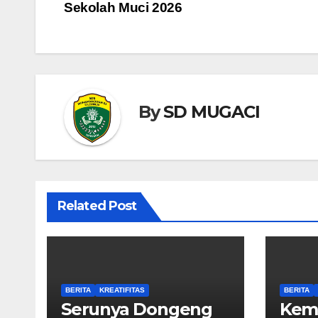
Sekolah Muci 2026
pos
By
SD MUGACI
Related Post
BERITA
KREATIFITAS
BERITA
Serunya Dongeng
Kemb