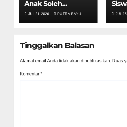
Anak Soleh
Sisw
Bersama Kak Yoga
Awal
JUL 21, 2026
PUTRA BAYU
JUL 15
dan Piko
Bar
Tinggalkan Balasan
Alamat email Anda tidak akan dipublikasikan.
Ruas y
Komentar
*