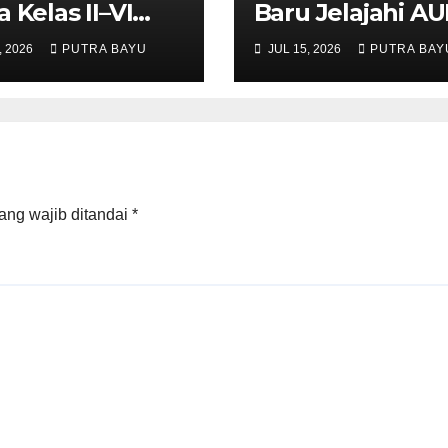
a Kelas II–VI
Baru Jelajahi A
i Tahun Ajaran
Cileungsi
, 2026
PUTRA BAYU
JUL 15, 2026
PUTRA BAY
u
ang wajib ditandai
*