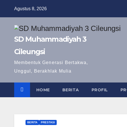
Skip
Agustus 8, 2026
to
content
SD Muhammadiyah 3
Cileungsi
Membentuk Generasi Bertakwa,
Unggul, Berakhlak Mulia
HOME
BERITA
PROFIL
PR
BERITA
PRESTASI