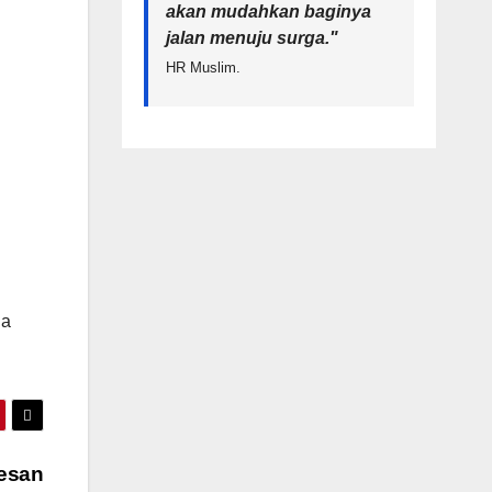
akan mudahkan baginya
jalan menuju surga.
"
HR Muslim.
ga
Kesan