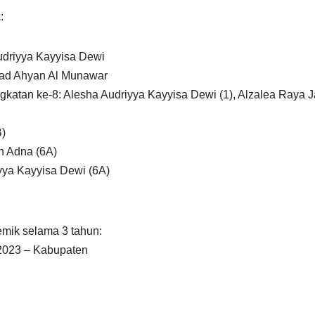
:
 Audriyya Kayyisa Dewi
mmad Ahyan Al Munawar
 Angkatan ke-8: Alesha Audriyya Kayyisa Dewi (1), Alzalea Raya J
B)
h Adna (6A)
iyya Kayyisa Dewi (6A)
emik selama 3 tahun:
 2023 – Kabupaten