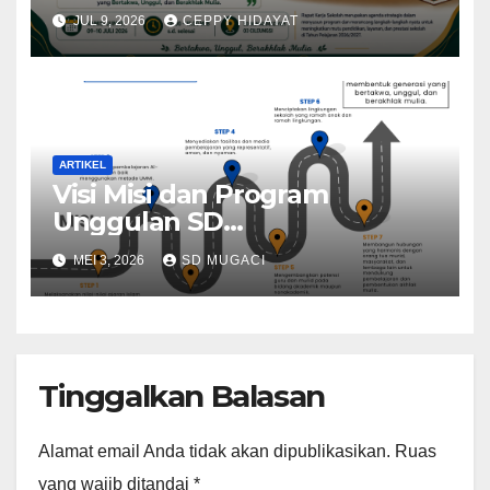
Tangguh
JUL 9, 2026
CEPPY HIDAYAT
ARTIKEL
Visi Misi dan Program
Unggulan SD
Muhammadiyah 03 Cileungsi
MEI 3, 2026
SD MUGACI
Tinggalkan Balasan
Alamat email Anda tidak akan dipublikasikan.
Ruas
yang wajib ditandai
*