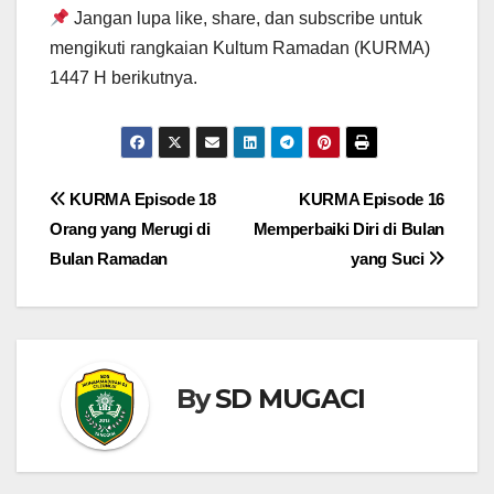
Jangan lupa like, share, dan subscribe untuk
mengikuti rangkaian Kultum Ramadan (KURMA)
1447 H berikutnya.
Navigasi
KURMA Episode 18
KURMA Episode 16
Orang yang Merugi di
Memperbaiki Diri di Bulan
pos
Bulan Ramadan
yang Suci
By
SD MUGACI