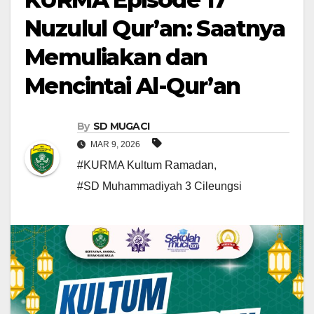
Nuzulul Qur’an: Saatnya
Memuliakan dan
Mencintai Al-Qur’an
By
SD MUGACI
MAR 9, 2026
#KURMA Kultum Ramadan
,
#SD Muhammadiyah 3 Cileungsi