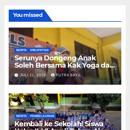
You missed
BERITA
KREATIFITAS
Serunya Dongeng Anak
Soleh Bersama Kak Yoga dan
Piko
JULI 21, 2026
PUTRA BAYU
BERITA
PEMBELAJARAN
Kembali ke Sekolah! Siswa