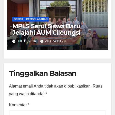
BERITA
PEMBELAJARAN
MPLS Seru! Siswa Baru
Jelajahi AUM Cileungsi
JUL 15, 2026
PUTRA BAYU
Tinggalkan Balasan
Alamat email Anda tidak akan dipublikasikan.
Ruas
yang wajib ditandai
*
Komentar
*