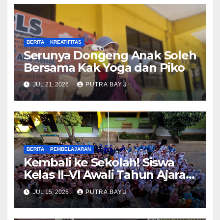
BERITA
KREATIFITAS
Serunya Dongeng Anak Soleh
Bersama Kak Yoga dan Piko
JUL 21, 2026
PUTRA BAYU
BERITA
PEMBELAJARAN
Kembali ke Sekolah! Siswa
Kelas II–VI Awali Tahun Ajaran
Baru
JUL 15, 2026
PUTRA BAYU