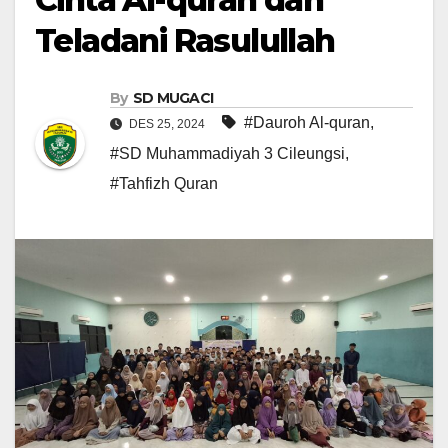
Teladani Rasulullah
By
SD MUGACI
#Dauroh Al-quran
,
DES 25, 2024
#SD Muhammadiyah 3 Cileungsi
,
#Tahfizh Quran