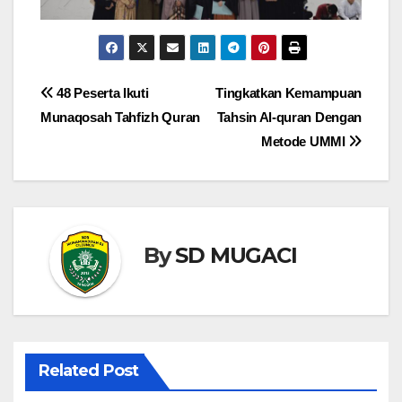
Navigasi
48 Peserta Ikuti
Tingkatkan Kemampuan
Munaqosah Tahfizh Quran
Tahsin Al-quran Dengan
pos
Metode UMMI
By
SD MUGACI
Related Post