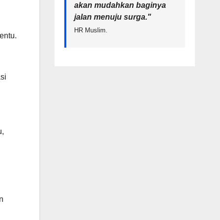
akan mudahkan baginya
jalan menuju surga.
"
HR Muslim.
entu.
si
u,
n