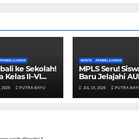
PEMBELAJARAN
BERITA
PEMBELAJARAN
ali ke Sekolah!
MPLS Seru! Sisw
a Kelas II–VI
Baru Jelajahi A
i Tahun Ajaran
Cileungsi
, 2026
PUTRA BAYU
JUL 15, 2026
PUTRA BAY
u