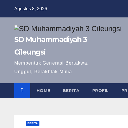
Skip
Agustus 8, 2026
to
content
SD Muhammadiyah 3
Cileungsi
Membentuk Generasi Bertakwa,
Unggul, Berakhlak Mulia
HOME
BERITA
PROFIL
PR
BERITA