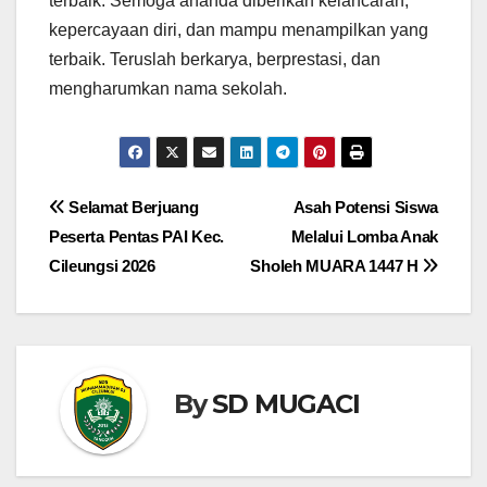
terbaik. Semoga ananda diberikan kelancaran,
kepercayaan diri, dan mampu menampilkan yang
terbaik. Teruslah berkarya, berprestasi, dan
mengharumkan nama sekolah.
Navigasi
Selamat Berjuang
Asah Potensi Siswa
Peserta Pentas PAI Kec.
Melalui Lomba Anak
pos
Cileungsi 2026
Sholeh MUARA 1447 H
By
SD MUGACI