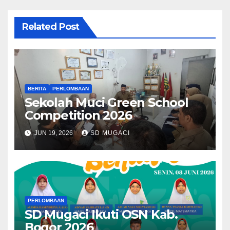
Related Post
BERITA
PERLOMBAAN
Sekolah Muci Green School
Competition 2026
JUN 19, 2026
SD MUGACI
PERLOMBAAN
SD Mugaci Ikuti OSN Kab.
Bogor 2026