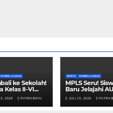
PEMBELAJARAN
BERITA
PEMBELAJARAN
ali ke Sekolah!
MPLS Seru! Sis
a Kelas II–VI
Baru Jelajahi A
i Tahun Ajaran
Cileungsi
15, 2026
PUTRA BAYU
JULI 15, 2026
PUTRA 
u