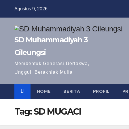
Skip
Agustus 9, 2026
to
content
SD Muhammadiyah 3
Cileungsi
Membentuk Generasi Bertakwa,
Unggul, Berakhlak Mulia
HOME
BERITA
PROFIL
PR
Tag:
SD MUGACI