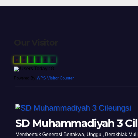
Our Visitor
0
0
5
7
3
0
Users Today : 8
Powered By
WPS Visitor Counter
SD Muhammadiyah 3 Cil
Membentuk Generasi Bertakwa, Unggul, Berakhlak Mul