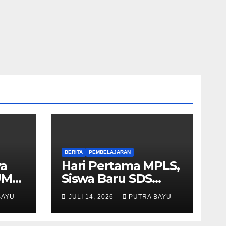
BERITA
PEMBELAJARAN
wa
Hari Pertama MPLS,
UM
Siswa Baru SDS
Muhammadiyah 03
BAYU
JULI 14, 2026
PUTRA BAYU
Cileungsi Antusias
Ikuti Berbagai