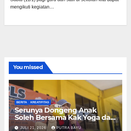
mengikuti kegiatan…
You missed
BERITA
KREATIFITAS
Serunya Dongeng Anak
Soleh Bersama Kak Yoga dan
Piko
JULI 21, 2026
PUTRA BAYU