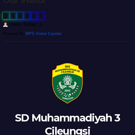
0
0
5
6
6
0
Users Today : 2
Powered By
WPS Visitor Counter
SD Muhammadiyah 3
Cileungsi