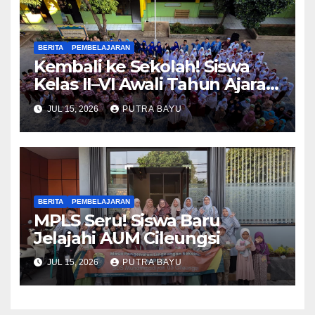
BERITA
PEMBELAJARAN
Kembali ke Sekolah! Siswa
Kelas II–VI Awali Tahun Ajaran
Baru
JUL 15, 2026
PUTRA BAYU
BERITA
PEMBELAJARAN
MPLS Seru! Siswa Baru
Jelajahi AUM Cileungsi
JUL 15, 2026
PUTRA BAYU