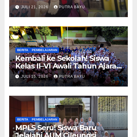
Piko
JULI 21, 2026
PUTRA BAYU
BERITA
PEMBELAJARAN
Kembali ke Sekolah! Siswa
Kelas II–VI Awali Tahun Ajaran
Baru
JULI 15, 2026
PUTRA BAYU
BERITA
PEMBELAJARAN
MPLS Seru! Siswa Baru
Jelajahi AUM Cileungsi