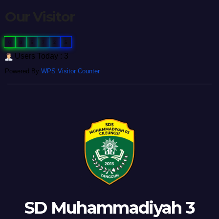
Our Visitor
0
0
5
7
2
5
Users Today : 3
Powered By
WPS Visitor Counter
SD Muhammadiyah 3