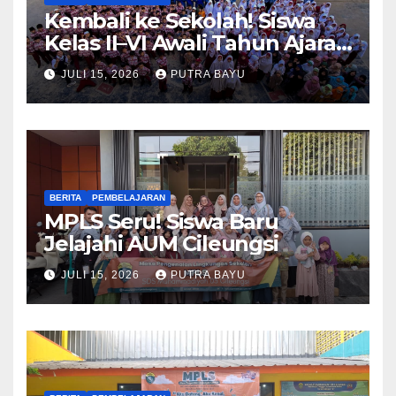
Kembali ke Sekolah! Siswa
Kelas II–VI Awali Tahun Ajaran
Baru
JULI 15, 2026
PUTRA BAYU
BERITA
PEMBELAJARAN
MPLS Seru! Siswa Baru
Jelajahi AUM Cileungsi
JULI 15, 2026
PUTRA BAYU