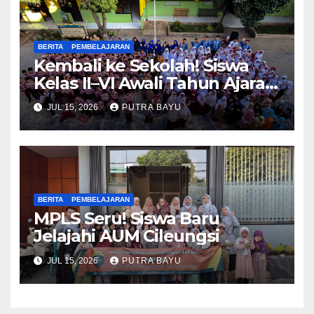
BERITA
PEMBELAJARAN
Kembali ke Sekolah! Siswa
Kelas II–VI Awali Tahun Ajaran
Baru
JUL 15, 2026
PUTRA BAYU
BERITA
PEMBELAJARAN
MPLS Seru! Siswa Baru
Jelajahi AUM Cileungsi
JUL 15, 2026
PUTRA BAYU