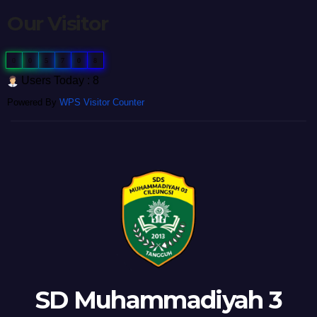
Our Visitor
0
0
5
7
0
8
Users Today : 8
Powered By
WPS Visitor Counter
SD Muhammadiyah 3