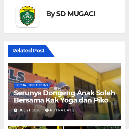
By
SD MUGACI
Related Post
BERITA
KREATIFITAS
Serunya Dongeng Anak Soleh
Bersama Kak Yoga dan Piko
JUL 21, 2026
PUTRA BAYU