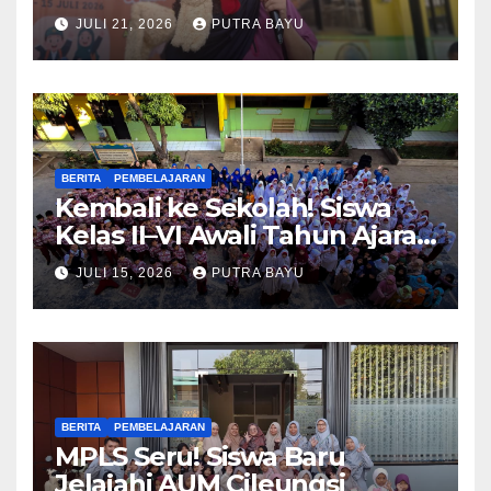
Piko
JULI 21, 2026
PUTRA BAYU
BERITA
PEMBELAJARAN
Kembali ke Sekolah! Siswa
Kelas II–VI Awali Tahun Ajaran
Baru
JULI 15, 2026
PUTRA BAYU
BERITA
PEMBELAJARAN
MPLS Seru! Siswa Baru
Jelajahi AUM Cileungsi