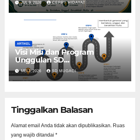
JUL 9, 2026
CEPPY HIDAYAT
ARTIKEL
Visi Misi dan Program
Unggulan SD
Muhammadiyah 03 Cileungsi
MEI 3, 2026
SD MUGACI
Tinggalkan Balasan
Alamat email Anda tidak akan dipublikasikan.
Ruas
yang wajib ditandai
*