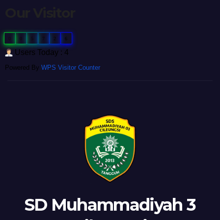
Our Visitor
0
0
5
7
2
6
Users Today : 4
Powered By
WPS Visitor Counter
SD Muhammadiyah 3