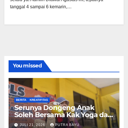
tanggal 4 sampai 6 kemarin,…
You missed
BERITA
KREATIFITAS
Serunya Dongeng Anak
Soleh Bersama Kak Yoga dan
Piko
JULI 21, 2026
PUTRA BAYU