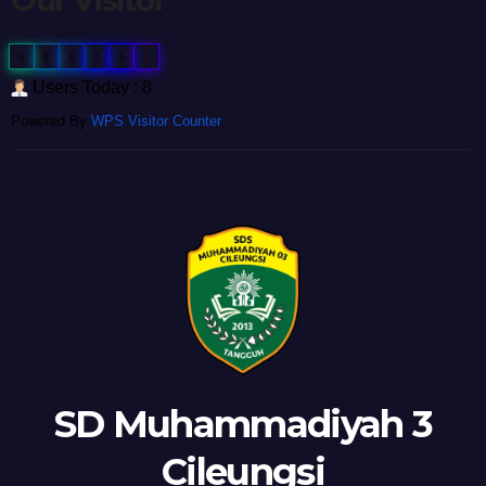
0
0
5
7
3
0
Users Today : 8
Powered By
WPS Visitor Counter
SD Muhammadiyah 3
Cileungsi