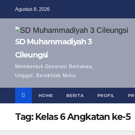
Skip
Agustus 8, 2026
to
content
SD Muhammadiyah 3
Cileungsi
Membentuk Generasi Bertakwa,
Unggul, Berakhlak Mulia
HOME
BERITA
PROFIL
PR
Tag:
Kelas 6 Angkatan ke-5