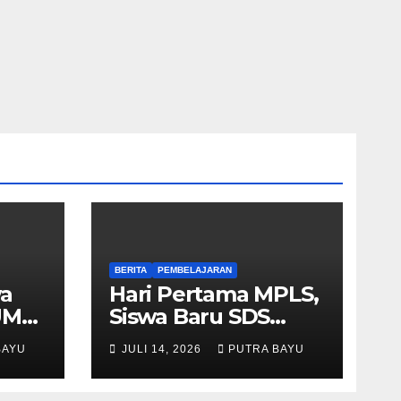
BERITA
PEMBELAJARAN
wa
Hari Pertama MPLS,
UM
Siswa Baru SDS
Muhammadiyah 03
BAYU
JULI 14, 2026
PUTRA BAYU
Cileungsi Antusias
Ikuti Berbagai