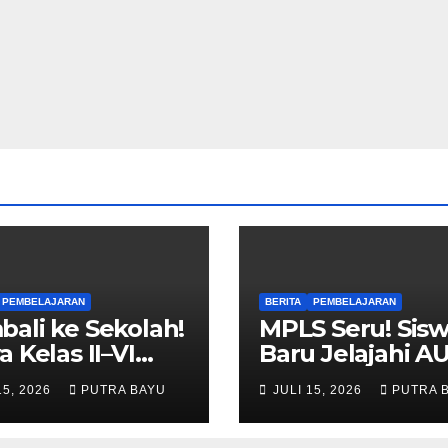
PEMBELAJARAN
BERITA
PEMBELAJARAN
ali ke Sekolah!
MPLS Seru! Sis
a Kelas II–VI
Baru Jelajahi A
i Tahun Ajaran
Cileungsi
15, 2026
PUTRA BAYU
JULI 15, 2026
PUTRA 
u