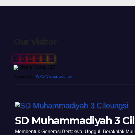
Our Visitor
0
0
5
7
1
0
Users Today : 10
Powered By
WPS Visitor Counter
SD Muhammadiyah 3 Cil
Membentuk Generasi Bertakwa, Unggul, Berakhlak Mul