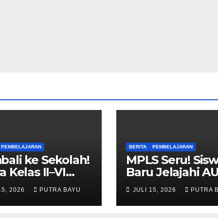
PEMBELAJARAN
BERITA
PEMBELAJARAN
ali ke Sekolah!
MPLS Seru! Sis
a Kelas II–VI
Baru Jelajahi A
i Tahun Ajaran
Cileungsi
15, 2026
PUTRA BAYU
JULI 15, 2026
PUTRA 
u