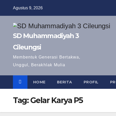
Skip
Agustus 9, 2026
to
content
SD Muhammadiyah 3
Cileungsi
Membentuk Generasi Bertakwa,
Unggul, Berakhlak Mulia
HOME
BERITA
PROFIL
PR
Tag:
Gelar Karya P5