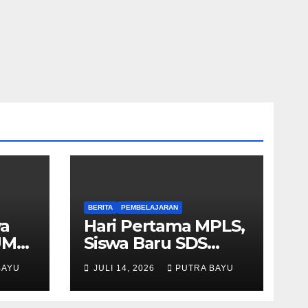
BERITA
PEMBELAJARAN
wa
Hari Pertama MPLS,
UM
Siswa Baru SDS
Muhammadiyah 03
BAYU
JULI 14, 2026
PUTRA BAYU
Cileungsi Antusias
Ikuti Berbagai