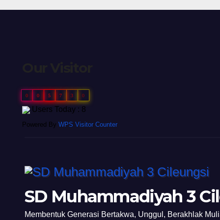
Our Visitor
0
0
5
7
3
0
Users Today : 8
Powered By
WPS Visitor Counter
SD Muhammadiyah 3 Cil
Membentuk Generasi Bertakwa, Unggul, Berakhlak Mul